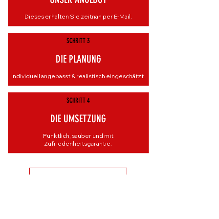
Dieses erhalten Sie zeitnah per E-Mail.
SCHRITT 3
DIE PLANUNG
Individuell angepasst & realistisch eingeschätzt.
SCHRITT 4
DIE UMSETZUNG
Pünktlich, sauber und mit
Zufriedenheitsgarantie.
Jetzt Anfrage senden