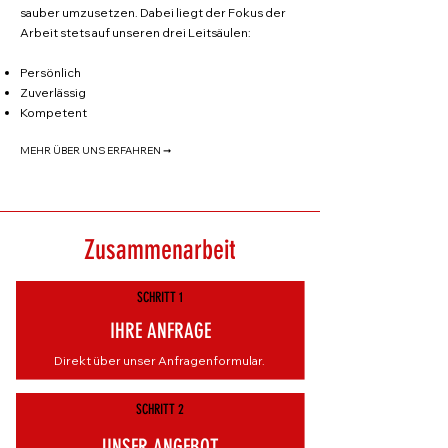
sauber umzusetzen. Dabei liegt der Fokus der
Arbeit stets auf unseren drei Leitsäulen:
Persönlich
Zuverlässig
Kompetent
MEHR ÜBER UNS ERFAHREN ➞
Zusammenarbeit
SCHRITT 1
IHRE ANFRAGE
Direkt über unser Anfragenformular.
SCHRITT 2
UNSER ANGEBOT